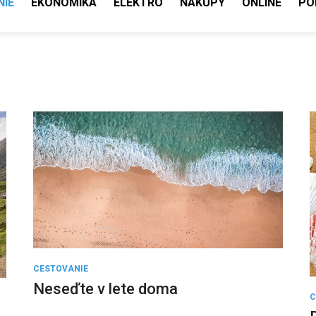
NIE
EKONOMIKA
ELEKTRO
NÁKUPY
ONLINE
PO
CESTOVANIE
Neseďte v lete doma
C