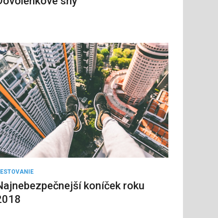
Dovolenkové sny
ESTOVANIE
Najnebezpečnejší koníček roku
2018