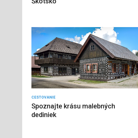
Škótsko
CESTOVANIE
Spoznajte krásu malebných
dediniek