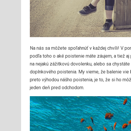
Na nás sa môžete spoľahnúť v každej chvíli! V po
podľa toho o aké poistenie máte záujem, a tiež aj p
na nejakú zážitkovú dovolenku, alebo sa chystáte 
doplnkového poistenia. My vieme, že balenie vie
preto výhodou nášho poistenia, je to, že si ho m
jeden deň pred odchodom.