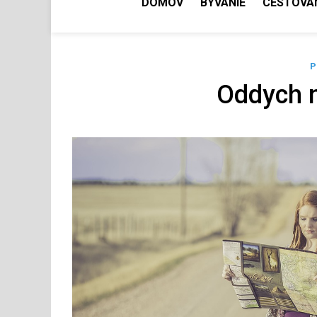
DOMOV
BÝVANIE
CESTOVA
P
Oddych 