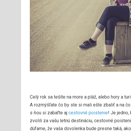
Celý rok sa tešíte na more a pláž, alebo hory a tur
A rozmýšľate čo by ste si mali ešte zbaliť a na č
s ňou si zabaľte aj
cestovné poistenie
! Je jedno,
zvolili za vašu letnú destináciu, cestovné poiste
dúfame, že vaša dovolenka bude presne taká, ako st