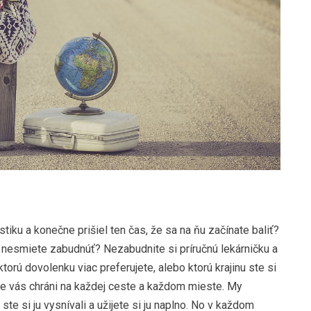
istiku a konečne prišiel ten čas, že sa na ňu začínate baliť?
o nesmiete zabudnúť? Nezabudnite si príručnú lekárničku a
 ktorú dovolenku viac preferujete, alebo ktorú krajinu ste si
nie vás chráni na každej ceste a každom mieste. My
e si ju vysnívali a užijete si ju naplno. No v každom