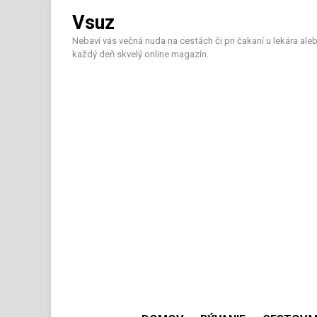
Skip
Vsuz
to
content
Nebaví vás večná nuda na cestách či pri čakaní u lekára aleb
každý deň skvelý online magazín.