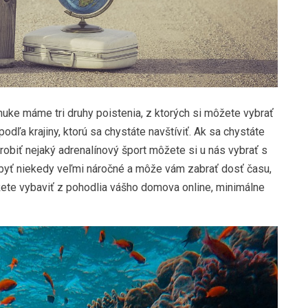
nuke máme tri druhy poistenia, z ktorých si môžete vybrať
odľa krajiny, ktorú sa chystáte navštíviť. Ak sa chystáte
robiť nejaký adrenalínový šport môžete si u nás vybrať s
 byť niekedy veľmi náročné a môže vám zabrať dosť času,
ôžete vybaviť z pohodlia vášho domova online, minimálne