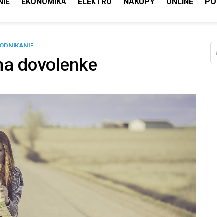
NIE
EKONOMIKA
ELEKTRO
NÁKUPY
ONLINE
PO
ODNIKANIE
V
na dovolenke