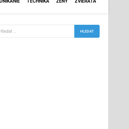
DNIKANIE
TECHNIKA
ŽENY
ZVIERATÁ
yhledávání