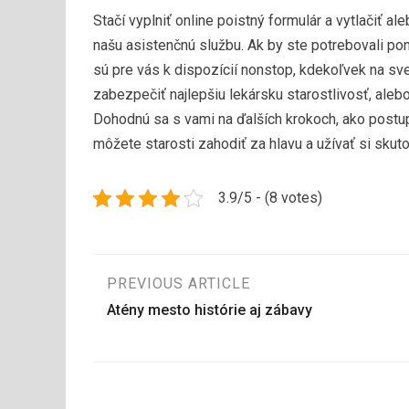
Stačí vyplniť online poistný formulár a vytlačiť a
našu asistenčnú službu. Ak by ste potrebovali po
sú pre vás k dispozícií nonstop, kdekoľvek na sve
zabezpečiť najlepšiu lekársku starostlivosť, ale
Dohodnú sa s vami na ďalších krokoch, ako postup
môžete starosti zahodiť za hlavu a užívať si skut
3.9/5 - (8 votes)
Navigace
PREVIOUS ARTICLE
Atény mesto histórie aj zábavy
pro
příspěvek