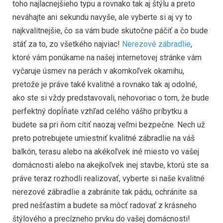
toho najlacnejšieho typu a rovnako tak aj štýlu a preto
neváhajte ani sekundu navyše, ale vyberte si aj vy to
najkvalitnejšie, čo sa vám bude skutočne páčiť a čo bude
stáť za to, zo všetkého najviac!
Nerezové zábradlie
,
ktoré vám ponúkame na našej internetovej stránke vám
vyčaruje úsmev na perách v akomkoľvek okamihu,
pretože je práve také kvalitné a rovnako tak aj odolné,
ako ste si vždy predstavovali, nehovoriac o tom, že bude
perfektný dopĺňate vzhľad celého vášho príbytku a
budete sa pri ňom cítiť naozaj veľmi bezpečne. Nech už
preto potrebujete umiestniť kvalitné zábradlie na váš
balkón, terasu alebo na akékoľvek iné miesto vo vašej
domácnosti alebo na akejkoľvek inej stavbe, ktorú ste sa
práve teraz rozhodli realizovať, vyberte si naše kvalitné
nerezové zábradlie a zabránite tak pádu, ochránite sa
pred nešťastím a budete sa môcť radovať z krásneho
štýlového a precízneho prvku do vašej domácnosti!