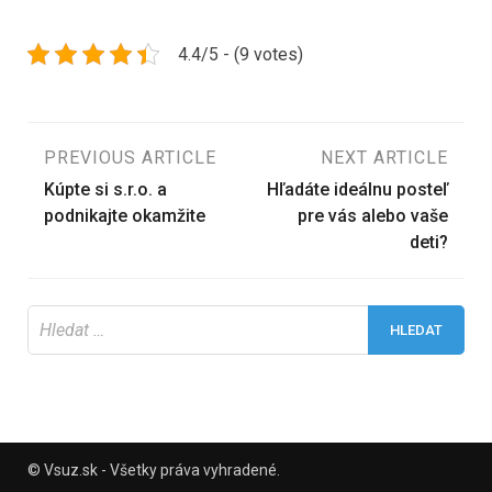
4.4/5 - (9 votes)
Navigace
PREVIOUS ARTICLE
NEXT ARTICLE
Kúpte si s.r.o. a
Hľadáte ideálnu posteľ
pro
podnikajte okamžite
pre vás alebo vaše
deti?
příspěvek
Vyhledávání
© Vsuz.sk - Všetky práva vyhradené.